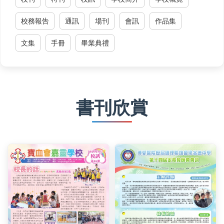
校務報告
通訊
場刊
會訊
作品集
文集
手冊
畢業典禮
書刊欣賞