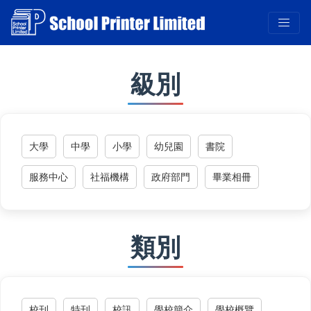
級別
大學
中學
小學
幼兒園
書院
服務中心
社福機構
政府部門
畢業相冊
類別
校刊
特刊
校訊
學校簡介
學校概覽