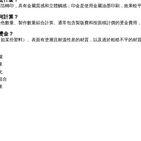
屬箔轉印，具有金屬質感和立體觸感；印金是使用金屬油墨印刷，效果較
何計算？
顏色數量、製作數量綜合計算。通常包含製版費和按面積計價的燙金費用
燙金？
（如某些塑料）、表面有塗層且耐溫性差的材質，以及過於粗糙不平的材
綴
果
化
組合
果