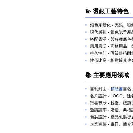
💫 燙銀工藝特色
銀色系變化
- 亮銀、
現代感強
- 銀色賦予
搭配靈活
- 與各種底
應用廣泛
- 商務用品
持久性佳
- 優質銀箔
性價比高
- 相對於其
📚 主要應用領域
書刊封面
-
精裝書
書名
名片設計
- LOGO、
證書獎狀
- 校徽、標
邀請請柬
- 婚慶、典
包裝設計
- 產品包裝
企業宣傳
- 畫冊、簡