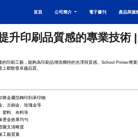
首頁
公司簡介
電子書刊
產品與服
升印刷品質感的專業技術 | Sch
印刷工藝，能夠為印刷品增添獨特的光澤與質感。School Printer專
覺上都散發卓越品質。
壓印將金屬箔轉印到承印物
啞金、古銅金、玫瑰金等
革、塑料、布料等
確保燙金效果均勻
保證圖文清晰度
確保工藝質量