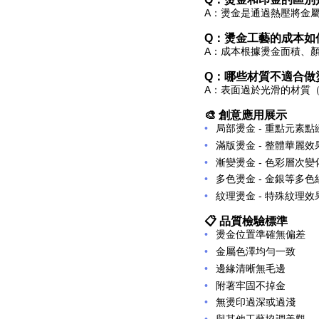
A：
燙金是通過熱壓將金
Q：燙金工藝的成本如
A：
成本根據燙金面積、
Q：哪些材質不適合做
A：
表面過於光滑的材質
🎨 創意應用展示
局部燙金 - 重點元素點
滿版燙金 - 整體華麗效
漸變燙金 - 色彩層次變
多色燙金 - 金銀等多色
紋理燙金 - 特殊紋理效
📋 品質檢驗標準
燙金位置準確無偏差
金屬色澤均勻一致
邊緣清晰無毛邊
附著牢固不掉金
無燙印過深或過淺