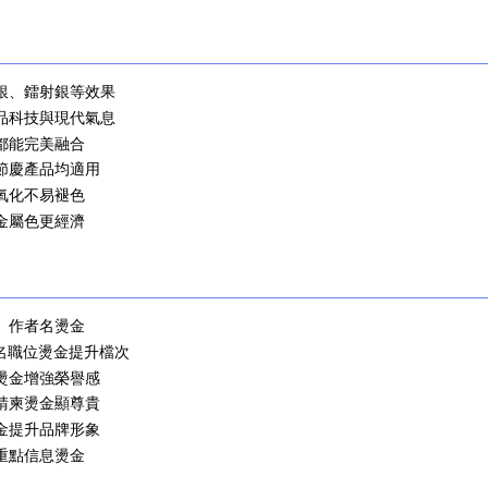
啞銀、鐳射銀等效果
產品科技與現代氣息
色都能完美融合
、節慶產品均適用
耐氧化不易褪色
他金屬色更經濟
、作者名燙金
姓名職位燙金提升檔次
題燙金增強榮譽感
禮請柬燙金顯尊貴
燙金提升品牌形象
介重點信息燙金