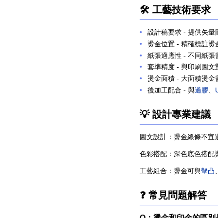
🛠️ 工藝技術要求
設計稿要求
- 提供矢
燙金位置
- 精確標註
紙張適應性
- 不同紙
套準精度
- 與印刷圖
燙金面積
- 大面積燙
後加工配合
- 與
過膠
、
💡 設計專業建議
圖文設計：
燙金線條不宜
色彩搭配：
深色底色搭配
工藝組合：
燙金可與
擊凸
❓ 常見問題解答
Q：燙金和印金的區別