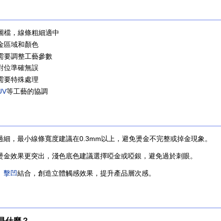
量圖檔，線條粗細適中
燙金區域和顏色
張需要調整工藝參數
文對位準確無誤
金需要特殊處理
UV
等工藝的協調
過細，最小線條寬度建議在0.3mm以上，避免燙金不完整或掉金現象。
燙金效果更突出，淺色底色建議選擇啞金或啞銀，避免過於刺眼。
、
擊凹
結合，創造立體觸感效果，提升產品層次感。
是什麼？