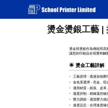
燙金燙銀工藝 | 提
燙金與燙銀作為傳統而高雅的
讓您的印刷品在視覺和觸
🌟 燙金工藝詳解
工藝原理
- 透過加熱
金色系選擇
- 亮金、
適用材質
- 紙張、皮
溫度控制
- 精確溫控
壓力調節
- 適當壓力
速度設定
- 合理速度