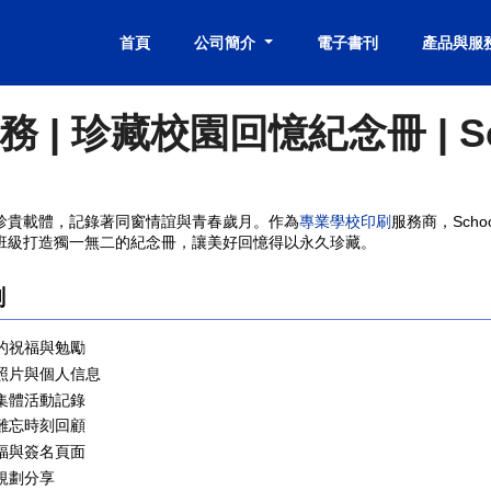
首頁
公司簡介
電子書刊
產品與服
| 珍藏校園回憶紀念冊 | Schoo
珍貴載體，記錄著同窗情誼與青春歲月。作為
專業學校印刷
班級打造獨一無二的紀念冊，讓美好回憶得以永久珍藏。
劃
師的祝福與勉勵
的照片與個人信息
與集體活動記錄
與難忘時刻回顧
祝福與簽名頁面
規劃分享