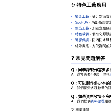
✨ 特色工藝應用
燙金工藝
- 提升封面質
Spot-UV
- 局部亮面突
擊凸工藝
- 創造立體觸
特色裁切
- 個性化形狀
過膠保護
- 防污防水延
絲帶書簽
- 方便翻閱的
❓ 常見問題解答
Q：同學錄製作需要多
A：
通常需要4-6週，包括
Q：可以製作多少本的
A：
我們接受各種數量的
Q：如果資料收集不完
A：
我們提供
資料整理
服
💡 專業建議