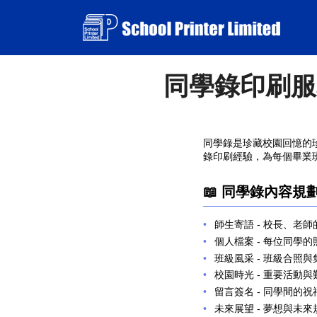
同學錄印刷服務 
同學錄是珍藏校園回憶的
錄印刷經驗，為每個畢業
📖 同學錄內容規
師生寄語
- 校長、老
個人檔案
- 每位同學
班級風采
- 班級合照
校園時光
- 重要活動
留言簽名
- 同學間的
未來展望
- 夢想與未來