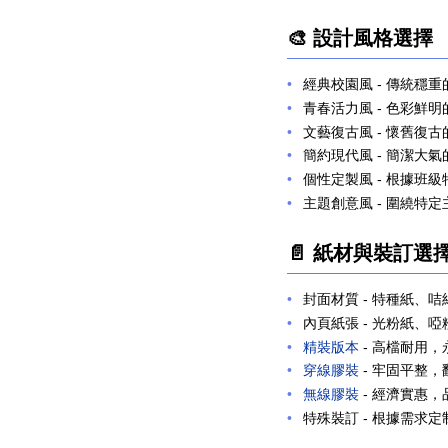
🎨 設計風格選擇
經典校園風
- 傳統穩
青春活力風
- 色彩鮮
文藝復古風
- 懷舊復
簡約現代風
- 簡潔大
個性定製風
- 根據班
主題創意風
- 圍繞特
📄 紙材與裝訂選
封面材質
- 特種紙、
內頁紙張
- 光粉紙、
精裝版本
- 高檔耐用，
穿線膠裝
- 牢固平整，
無線膠裝
- 經濟實惠，
特殊裝訂
- 根據需求