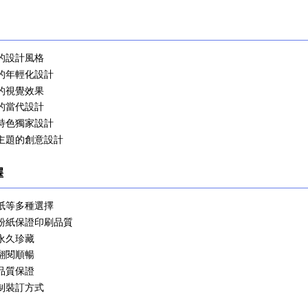
重的設計風格
明的年輕化設計
古的視覺效果
氣的當代設計
級特色獨家設計
定主題的創意設計
擇
咭紙等多種選擇
啞粉紙保證印刷品質
永久珍藏
翻閱順暢
品質保證
定制裝訂方式