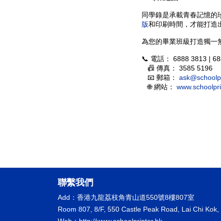
同學錄是承載青春記憶的
版
和印刷時間，才能打造
為您的畢業班級打造獨一
📞 電話：
6888 3813 | 6
📠 傳真：
3585 5196
📧 郵箱：
ask@schoolpr
🌐 網站：
www.schoolpri
聯繫我們
Add：香港九龍荔枝角青山道550號8樓807室
Room 807, 8/F, 550 Castle Peak Road, Lai Chi Kok,
Web：http://www.schoolprinter.hk