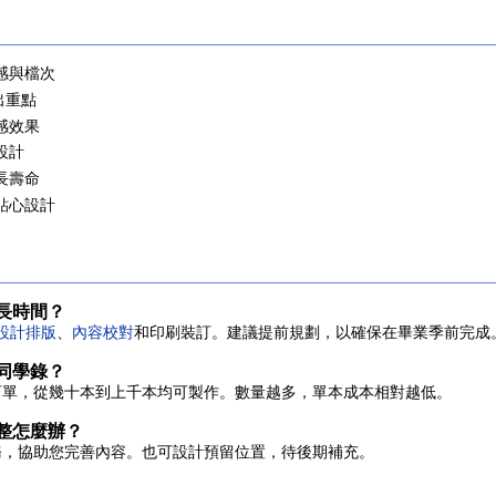
感與檔次
出重點
感效果
設計
長壽命
貼心設計
長時間？
設計排版
、
內容校對
和印刷裝訂。建議提前規劃，以確保在畢業季前完成
同學錄？
訂單，從幾十本到上千本均可製作。數量越多，單本成本相對越低。
整怎麼辦？
務，協助您完善內容。也可設計預留位置，待後期補充。