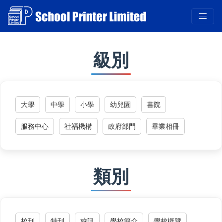
級別
大學
中學
小學
幼兒園
書院
服務中心
社福機構
政府部門
畢業相冊
類別
校刊
特刊
校訊
學校簡介
學校概覽