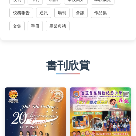
校務報告
通訊
場刊
會訊
作品集
文集
手冊
畢業典禮
書刊欣賞