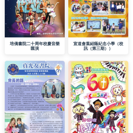
匯演
訊（第三期））