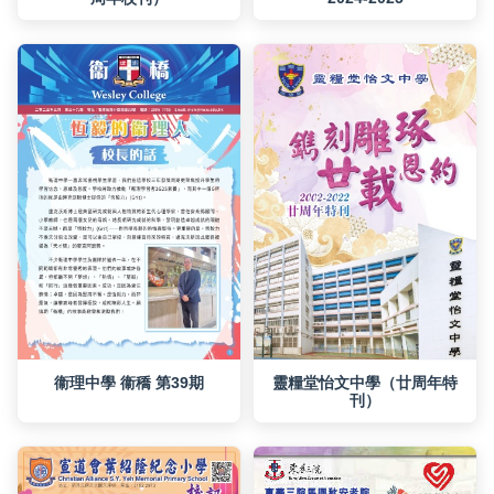
衞理中學 衞穚 第39期
刊）